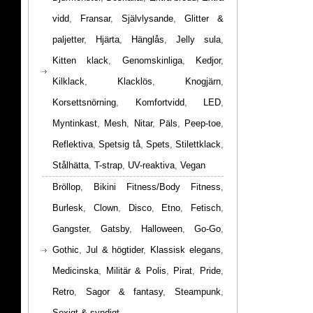
vidd
,
Fransar
,
Självlysande
,
Glitter &
paljetter
,
Hjärta
,
Hänglås
,
Jelly sula
,
Kitten klack
,
Genomskinliga
,
Kedjor
,
Kilklack
,
Klacklös
,
Knogjärn
,
Korsettsnörning
,
Komfortvidd
,
LED
,
Myntinkast
,
Mesh
,
Nitar
,
Päls
,
Peep-toe
,
Reflektiva
,
Spetsig tå
,
Spets
,
Stilettklack
,
Stålhätta
,
T-strap
,
UV-reaktiva
,
Vegan
Bröllop
,
Bikini Fitness/Body Fitness
,
Burlesk
,
Clown
,
Disco
,
Etno
,
Fetisch
,
Gangster
,
Gatsby
,
Halloween
,
Go-Go
,
Gothic
,
Jul & högtider
,
Klassisk elegans
,
Medicinska
,
Militär & Polis
,
Pirat
,
Pride
,
Retro
,
Sagor & fantasy
,
Steampunk
,
Sexigt & syndigt