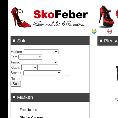
Sök
Pleas
Märken
:
Färg
Tema
:
Klack
:
Storlek
:
Namn
:
Märken
Fö
Fabulicious
Pin Up Couture