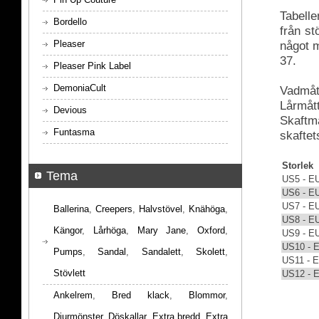
Tabelle
Bordello
från s
Pleaser
något m
37.
Pleaser Pink Label
DemoniaCult
Vadmått
Lårmått
Devious
Skaftmå
Funtasma
skaftet
Storlek
Tema
US5 - E
US6 - E
US7 - E
Ballerina
,
Creepers
,
Halvstövel
,
Knähöga
,
US8 - E
Kängor
,
Lårhöga
,
Mary Jane
,
Oxford
,
US9 - E
US10 - 
Pumps
,
Sandal
,
Sandalett
,
Skolett
,
US11 - 
Stövlett
US12 - 
Ankelrem
,
Bred klack
,
Blommor
,
Djurmönster
,
Döskallar
,
Extra bredd
,
Extra