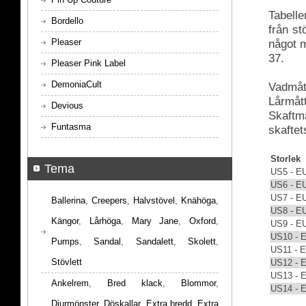
Tabelle
Bordello
från s
Pleaser
något m
37.
Pleaser Pink Label
DemoniaCult
Vadmått
Lårmått
Devious
Skaftmå
Funtasma
skaftet
Storlek
Tema
US5 - E
US6 - E
US7 - E
Ballerina
,
Creepers
,
Halvstövel
,
Knähöga
,
US8 - E
Kängor
,
Lårhöga
,
Mary Jane
,
Oxford
,
US9 - E
US10 - 
Pumps
,
Sandal
,
Sandalett
,
Skolett
,
US11 - 
Stövlett
US12 - 
US13 - 
Ankelrem
,
Bred klack
,
Blommor
,
US14 - 
Djurmönster
,
Döskallar
,
Extra bredd
,
Extra