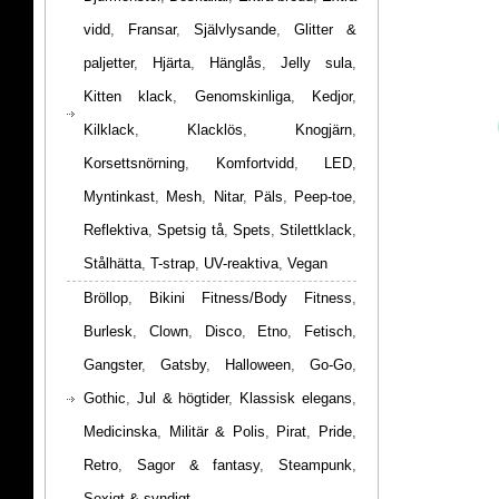
vidd
,
Fransar
,
Självlysande
,
Glitter &
paljetter
,
Hjärta
,
Hänglås
,
Jelly sula
,
Kitten klack
,
Genomskinliga
,
Kedjor
,
Kilklack
,
Klacklös
,
Knogjärn
,
Korsettsnörning
,
Komfortvidd
,
LED
,
Myntinkast
,
Mesh
,
Nitar
,
Päls
,
Peep-toe
,
Reflektiva
,
Spetsig tå
,
Spets
,
Stilettklack
,
Stålhätta
,
T-strap
,
UV-reaktiva
,
Vegan
Bröllop
,
Bikini Fitness/Body Fitness
,
Burlesk
,
Clown
,
Disco
,
Etno
,
Fetisch
,
Gangster
,
Gatsby
,
Halloween
,
Go-Go
,
Gothic
,
Jul & högtider
,
Klassisk elegans
,
Medicinska
,
Militär & Polis
,
Pirat
,
Pride
,
Retro
,
Sagor & fantasy
,
Steampunk
,
Sexigt & syndigt