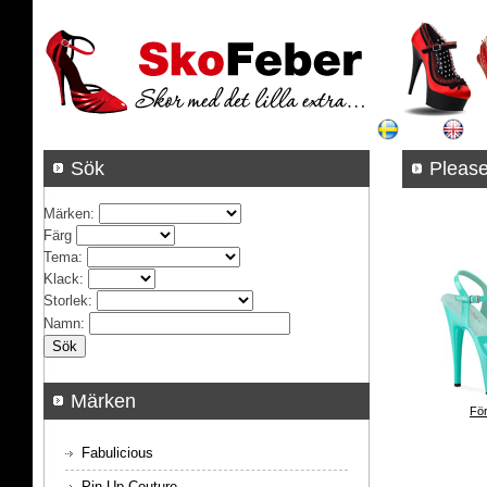
Sök
Pleas
Märken
:
Färg
Tema
:
Klack
:
Storlek
:
Namn
:
Märken
För
Fabulicious
Pin Up Couture