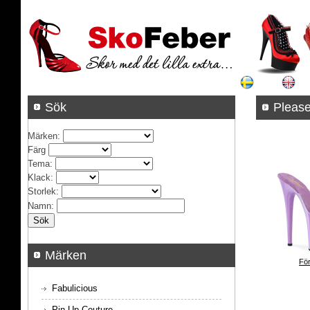
Sök
Pleas
Märken
:
Färg
Tema
:
Klack
:
Storlek
:
Namn
:
Märken
För
Fabulicious
Pin Up Couture