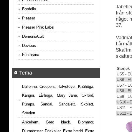
Tabelle
Bordello
från s
Pleaser
något m
37.
Pleaser Pink Label
DemoniaCult
Vadmått
Lårmått
Devious
Skaftmå
Funtasma
skaftet
Storlek
Tema
US5 - E
US6 - E
US7 - E
Ballerina
,
Creepers
,
Halvstövel
,
Knähöga
,
US8 - E
Kängor
,
Lårhöga
,
Mary Jane
,
Oxford
,
US9 - E
US10 - 
Pumps
,
Sandal
,
Sandalett
,
Skolett
,
US11 - 
Stövlett
US12 - 
Ankelrem
,
Bred klack
,
Blommor
,
Djurmönster
,
Döskallar
,
Extra bredd
,
Extra