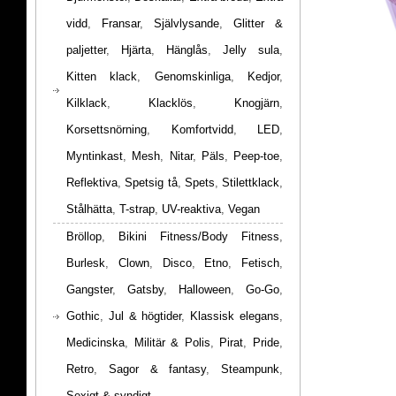
vidd
,
Fransar
,
Självlysande
,
Glitter &
paljetter
,
Hjärta
,
Hänglås
,
Jelly sula
,
Kitten klack
,
Genomskinliga
,
Kedjor
,
Kilklack
,
Klacklös
,
Knogjärn
,
Korsettsnörning
,
Komfortvidd
,
LED
,
Myntinkast
,
Mesh
,
Nitar
,
Päls
,
Peep-toe
,
Reflektiva
,
Spetsig tå
,
Spets
,
Stilettklack
,
Stålhätta
,
T-strap
,
UV-reaktiva
,
Vegan
Bröllop
,
Bikini Fitness/Body Fitness
,
Burlesk
,
Clown
,
Disco
,
Etno
,
Fetisch
,
Gangster
,
Gatsby
,
Halloween
,
Go-Go
,
Gothic
,
Jul & högtider
,
Klassisk elegans
,
Medicinska
,
Militär & Polis
,
Pirat
,
Pride
,
Retro
,
Sagor & fantasy
,
Steampunk
,
Sexigt & syndigt