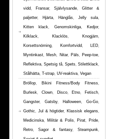
vidd
,
Fransar
,
Självlysande
,
Glitter &
paljetter
,
Hjärta
,
Hänglås
,
Jelly sula
,
Kitten klack
,
Genomskinliga
,
Kedjor
,
Kilklack
,
Klacklös
,
Knogjärn
,
Korsettsnörning
,
Komfortvidd
,
LED
,
Myntinkast
,
Mesh
,
Nitar
,
Päls
,
Peep-toe
,
Reflektiva
,
Spetsig tå
,
Spets
,
Stilettklack
,
Stålhätta
,
T-strap
,
UV-reaktiva
,
Vegan
Bröllop
,
Bikini Fitness/Body Fitness
,
Burlesk
,
Clown
,
Disco
,
Etno
,
Fetisch
,
Gangster
,
Gatsby
,
Halloween
,
Go-Go
,
Gothic
,
Jul & högtider
,
Klassisk elegans
,
Medicinska
,
Militär & Polis
,
Pirat
,
Pride
,
Retro
,
Sagor & fantasy
,
Steampunk
,
Sexigt & syndigt