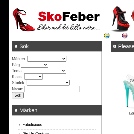
Sök
Pleas
Märken
:
Färg
Tema
:
Klack
:
Storlek
:
Namn
:
Märken
För
Fabulicious
Pin Up Couture