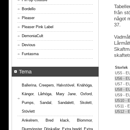
Tabelle
Bordello
från s
Pleaser
något m
37.
Pleaser Pink Label
DemoniaCult
Vadmått
Lårmått
Devious
Skaftmå
Funtasma
skaftet
Storlek
Tema
US5 - E
US6 - E
US7 - E
Ballerina
,
Creepers
,
Halvstövel
,
Knähöga
,
US8 - E
Kängor
,
Lårhöga
,
Mary Jane
,
Oxford
,
US9 - E
US10 - 
Pumps
,
Sandal
,
Sandalett
,
Skolett
,
US11 - 
Stövlett
US12 - 
Ankelrem
,
Bred klack
,
Blommor
,
Djurmönster
,
Döskallar
,
Extra bredd
,
Extra