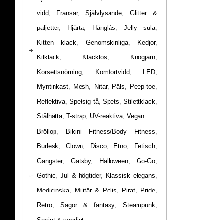
vidd
,
Fransar
,
Självlysande
,
Glitter &
paljetter
,
Hjärta
,
Hänglås
,
Jelly sula
,
Kitten klack
,
Genomskinliga
,
Kedjor
,
Kilklack
,
Klacklös
,
Knogjärn
,
Korsettsnörning
,
Komfortvidd
,
LED
,
Myntinkast
,
Mesh
,
Nitar
,
Päls
,
Peep-toe
,
Reflektiva
,
Spetsig tå
,
Spets
,
Stilettklack
,
Stålhätta
,
T-strap
,
UV-reaktiva
,
Vegan
Bröllop
,
Bikini Fitness/Body Fitness
,
Burlesk
,
Clown
,
Disco
,
Etno
,
Fetisch
,
Gangster
,
Gatsby
,
Halloween
,
Go-Go
,
Gothic
,
Jul & högtider
,
Klassisk elegans
,
Medicinska
,
Militär & Polis
,
Pirat
,
Pride
,
Retro
,
Sagor & fantasy
,
Steampunk
,
Sexigt & syndigt