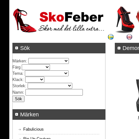
Sök
Demon
Märken
:
Färg
Tema
:
Klack
:
Storlek
:
Namn
:
Märken
Fabulicious
Pin Up Couture