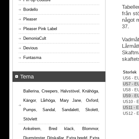
Tabelle
Bordello
från s
Pleaser
något m
37.
Pleaser Pink Label
DemoniaCult
Vadmått
Lårmått
Devious
Skaftmå
Funtasma
skaftet
Storlek
Tema
US6 - E
US7 - E
US8 - E
Ballerina
,
Creepers
,
Halvstövel
,
Knähöga
,
US9 - E
Kängor
,
Lårhöga
,
Mary Jane
,
Oxford
,
US10 - 
US11 - 
Pumps
,
Sandal
,
Sandalett
,
Skolett
,
US12 - 
Stövlett
Ankelrem
,
Bred klack
,
Blommor
,
Djurmönster
,
Döskallar
,
Extra bredd
,
Extra