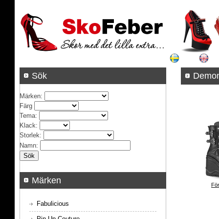
Sök
Demon
Märken
:
Färg
Tema
:
Klack
:
Storlek
:
Namn
:
Märken
För
Fabulicious
Pin Up Couture