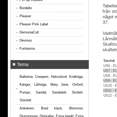
Tabelle
Bordello
från s
Pleaser
något m
37.
Pleaser Pink Label
DemoniaCult
Vadmått
Lårmått
Devious
Skaftmå
Funtasma
skaftet
Storlek
Tema
US6 - E
US7 - E
US8 - E
Ballerina
,
Creepers
,
Halvstövel
,
Knähöga
,
US9 - E
Kängor
,
Lårhöga
,
Mary Jane
,
Oxford
,
US10 - 
US11 - 
Pumps
,
Sandal
,
Sandalett
,
Skolett
,
US12 - 
Stövlett
Ankelrem
,
Bred klack
,
Blommor
,
Djurmönster
,
Döskallar
,
Extra bredd
,
Extra