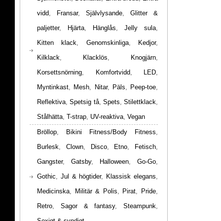
vidd
,
Fransar
,
Självlysande
,
Glitter &
paljetter
,
Hjärta
,
Hänglås
,
Jelly sula
,
Kitten klack
,
Genomskinliga
,
Kedjor
,
Kilklack
,
Klacklös
,
Knogjärn
,
Korsettsnörning
,
Komfortvidd
,
LED
,
Myntinkast
,
Mesh
,
Nitar
,
Päls
,
Peep-toe
,
Reflektiva
,
Spetsig tå
,
Spets
,
Stilettklack
,
Stålhätta
,
T-strap
,
UV-reaktiva
,
Vegan
Bröllop
,
Bikini Fitness/Body Fitness
,
Burlesk
,
Clown
,
Disco
,
Etno
,
Fetisch
,
Gangster
,
Gatsby
,
Halloween
,
Go-Go
,
Gothic
,
Jul & högtider
,
Klassisk elegans
,
Medicinska
,
Militär & Polis
,
Pirat
,
Pride
,
Retro
,
Sagor & fantasy
,
Steampunk
,
Sexigt & syndigt