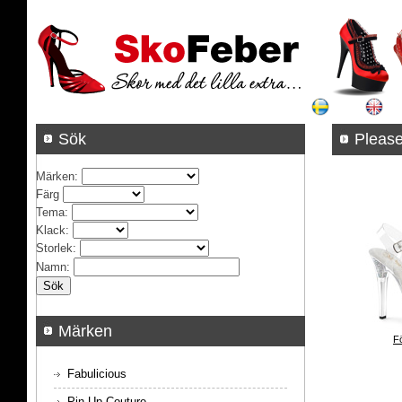
Sök
Pleas
Märken
:
Färg
Tema
:
Klack
:
Storlek
:
Namn
:
Märken
F
Fabulicious
Pin Up Couture