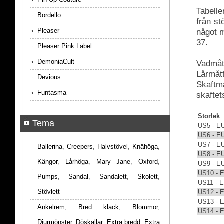
Tabelle
Bordello
från s
Pleaser
något m
37.
Pleaser Pink Label
DemoniaCult
Vadmått
Lårmått
Devious
Skaftmå
Funtasma
skaftet
Storlek
Tema
US5 - E
US6 - E
US7 - E
Ballerina
,
Creepers
,
Halvstövel
,
Knähöga
,
US8 - E
Kängor
,
Lårhöga
,
Mary Jane
,
Oxford
,
US9 - E
US10 - 
Pumps
,
Sandal
,
Sandalett
,
Skolett
,
US11 - 
Stövlett
US12 - 
US13 - 
Ankelrem
,
Bred klack
,
Blommor
,
US14 - 
Djurmönster
,
Döskallar
,
Extra bredd
,
Extra