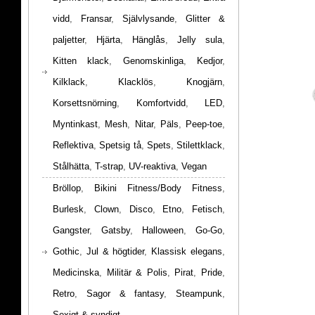
vidd
,
Fransar
,
Självlysande
,
Glitter &
paljetter
,
Hjärta
,
Hänglås
,
Jelly sula
,
Kitten klack
,
Genomskinliga
,
Kedjor
,
Kilklack
,
Klacklös
,
Knogjärn
,
Korsettsnörning
,
Komfortvidd
,
LED
,
Myntinkast
,
Mesh
,
Nitar
,
Päls
,
Peep-toe
,
Reflektiva
,
Spetsig tå
,
Spets
,
Stilettklack
,
Stålhätta
,
T-strap
,
UV-reaktiva
,
Vegan
Bröllop
,
Bikini Fitness/Body Fitness
,
Burlesk
,
Clown
,
Disco
,
Etno
,
Fetisch
,
Gangster
,
Gatsby
,
Halloween
,
Go-Go
,
Gothic
,
Jul & högtider
,
Klassisk elegans
,
Medicinska
,
Militär & Polis
,
Pirat
,
Pride
,
Retro
,
Sagor & fantasy
,
Steampunk
,
Sexigt & syndigt