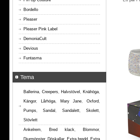
Bordello
Pleaser
Pleaser Pink Label
DemoniaCult
Devious
Funtasma
Tema
Ballerina
,
Creepers
,
Halvstövel
,
Knähöga
,
Kängor
,
Lårhöga
,
Mary Jane
,
Oxford
,
Pumps
,
Sandal
,
Sandalett
,
Skolett
,
Stövlett
Ankelrem
,
Bred klack
,
Blommor
,
Djurmönster
,
Döskallar
,
Extra bredd
,
Extra