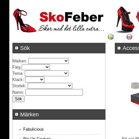
Sök
Acces
Märken
:
Färg
Tema
:
Klack
:
Storlek
:
Namn
:
Märken
Fabulicious
Pin Up Couture
Ett par P