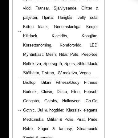
vidd
,
Fransar
,
Självlysande
,
Glitter &
paljetter
,
Hjärta
,
Hänglås
,
Jelly sula
,
Kitten klack
,
Genomskinliga
,
Kedjor
,
Kilklack
,
Klacklös
,
Knogjärn
,
Korsettsnörning
,
Komfortvidd
,
LED
,
Myntinkast
,
Mesh
,
Nitar
,
Päls
,
Peep-toe
,
Reflektiva
,
Spetsig tå
,
Spets
,
Stilettklack
,
Stålhätta
,
T-strap
,
UV-reaktiva
,
Vegan
Bröllop
,
Bikini Fitness/Body Fitness
,
Burlesk
,
Clown
,
Disco
,
Etno
,
Fetisch
,
Gangster
,
Gatsby
,
Halloween
,
Go-Go
,
Gothic
,
Jul & högtider
,
Klassisk elegans
,
Medicinska
,
Militär & Polis
,
Pirat
,
Pride
,
Retro
,
Sagor & fantasy
,
Steampunk
,
Sexigt & syndigt