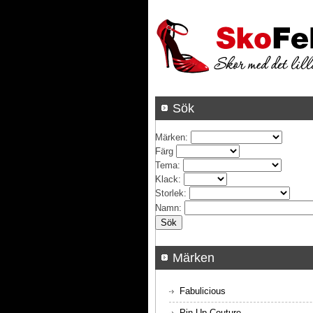
Sök
Märken
:
Färg
Tema
:
Klack
:
Storlek
:
Namn
:
Märken
Fabulicious
Pin Up Couture