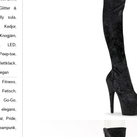
Glitter &
lly sula
,
,
Kedjor
,
Knogjärn
,
,
LED
,
Peep-toe
,
ilettklack
,
egan
 Fitness
,
,
Fetisch
,
,
Go-Go
,
 elegans
,
at
,
Pride
,
eampunk
,