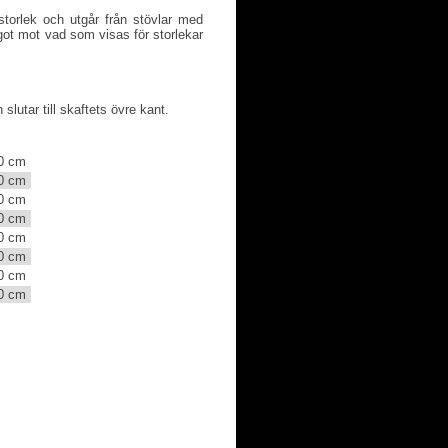
torlek och utgår från stövlar med
ot mot vad som visas för storlekar
slutar till skaftets övre kant.
0 cm
0 cm
0 cm
0 cm
0 cm
0 cm
0 cm
0 cm