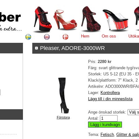
Hem
Om oss
Utöka
Pleaser, ADORE-3000WR
Pris:
2280 kr
Färg: svart glittrande tyg/sv
Storlek: US 5-12 (EU 35 - E
Klack/plattform: 7" Klack, 2
Artikelnr:
ADO3000WR/BFA
Lager:
Kontrollera
Lägg till i din minneslista
Ange önskad storlek:
Förstora
Antal:
Tema:
Fetisch
,
Glitter & palj