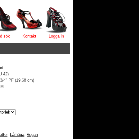
d sök
Kontakt
Logga in
art
U 42)
 3/4" PF (19.68 cm)
/M
etter
,
Lårhöga
,
Vegan