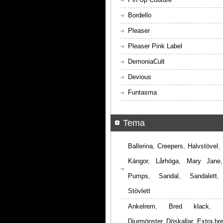
Bordello
Pleaser
Pleaser Pink Label
DemoniaCult
Devious
Funtasma
Tema
Ballerina
,
Creepers
,
Halvstövel
,
Kängor
,
Lårhöga
,
Mary Jane
Pumps
,
Sandal
,
Sandalett
Stövlett
Ankelrem
,
Bred klack
,
Djurmönster
,
Döskallar
,
Extra br