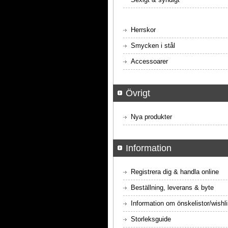
Herrskor
Smycken i stål
Accessoarer
Övrigt
Nya produkter
Information
Registrera dig & handla online
Beställning, leverans & byte
Information om önskelistor/wishli
Storleksguide