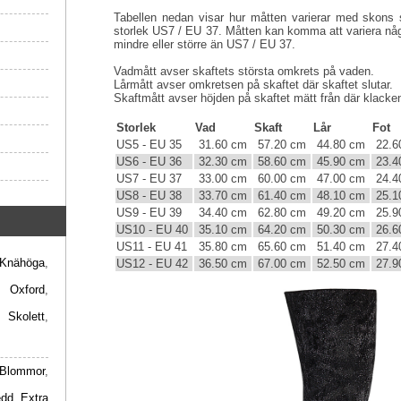
Tabellen nedan visar hur måtten varierar med skons s
storlek US7 / EU 37. Måtten kan komma att variera någ
mindre eller större än US7 / EU 37.
Vadmått avser skaftets största omkrets på vaden.
Lårmått avser omkretsen på skaftet där skaftet slutar.
Skaftmått avser höjden på skaftet mätt från där klacken 
Storlek
Vad
Skaft
Lår
Fot
US5 - EU 35
31.60 cm
57.20 cm
44.80 cm
22.6
US6 - EU 36
32.30 cm
58.60 cm
45.90 cm
23.4
US7 - EU 37
33.00 cm
60.00 cm
47.00 cm
24.4
US8 - EU 38
33.70 cm
61.40 cm
48.10 cm
25.1
US9 - EU 39
34.40 cm
62.80 cm
49.20 cm
25.9
US10 - EU 40
35.10 cm
64.20 cm
50.30 cm
26.6
US11 - EU 41
35.80 cm
65.60 cm
51.40 cm
27.4
Knähöga
,
US12 - EU 42
36.50 cm
67.00 cm
52.50 cm
27.9
,
Oxford
,
,
Skolett
,
Blommor
,
edd
,
Extra