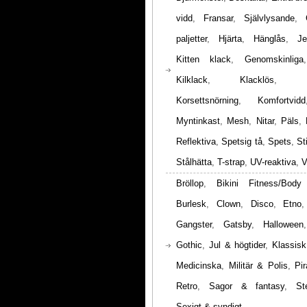
vidd
,
Fransar
,
Självlysande
,
paljetter
,
Hjärta
,
Hänglås
,
Je
Kitten klack
,
Genomskinliga
Kilklack
,
Klacklös
,
Korsettsnörning
,
Komfortvidd
Myntinkast
,
Mesh
,
Nitar
,
Päls
,
Reflektiva
,
Spetsig tå
,
Spets
,
St
Stålhätta
,
T-strap
,
UV-reaktiva
,
V
Bröllop
,
Bikini Fitness/Body
Burlesk
,
Clown
,
Disco
,
Etno
Gangster
,
Gatsby
,
Halloween
Gothic
,
Jul & högtider
,
Klassisk
Medicinska
,
Militär & Polis
,
Pir
Retro
,
Sagor & fantasy
,
St
Sexigt & syndigt