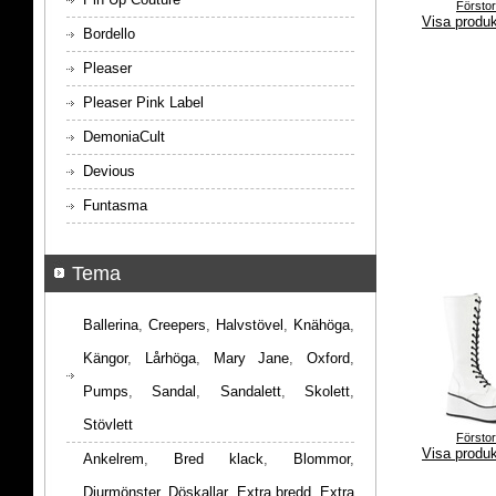
Försto
Visa produ
Bordello
Pleaser
Pleaser Pink Label
DemoniaCult
Devious
Funtasma
Tema
Ballerina
,
Creepers
,
Halvstövel
,
Knähöga
,
Kängor
,
Lårhöga
,
Mary Jane
,
Oxford
,
Pumps
,
Sandal
,
Sandalett
,
Skolett
,
Stövlett
Försto
Visa produ
Ankelrem
,
Bred klack
,
Blommor
,
Djurmönster
,
Döskallar
,
Extra bredd
,
Extra