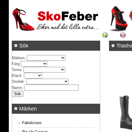
Sök
Tra
Märken
:
Färg
Tema
:
Klack
:
Storlek
:
Namn
:
Märken
Fabulicious
Pin Up Couture