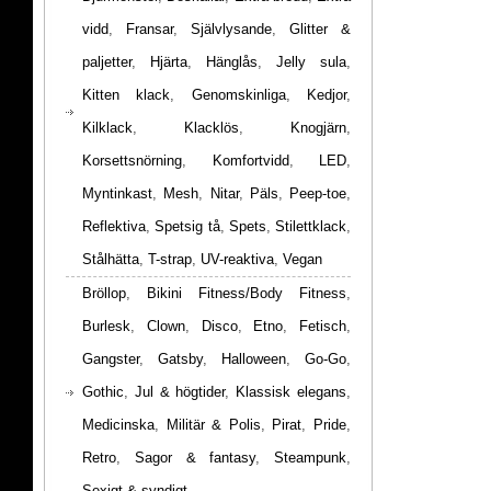
vidd
,
Fransar
,
Självlysande
,
Glitter &
paljetter
,
Hjärta
,
Hänglås
,
Jelly sula
,
Kitten klack
,
Genomskinliga
,
Kedjor
,
Kilklack
,
Klacklös
,
Knogjärn
,
Korsettsnörning
,
Komfortvidd
,
LED
,
Myntinkast
,
Mesh
,
Nitar
,
Päls
,
Peep-toe
,
Reflektiva
,
Spetsig tå
,
Spets
,
Stilettklack
,
Stålhätta
,
T-strap
,
UV-reaktiva
,
Vegan
Bröllop
,
Bikini Fitness/Body Fitness
,
Burlesk
,
Clown
,
Disco
,
Etno
,
Fetisch
,
Gangster
,
Gatsby
,
Halloween
,
Go-Go
,
Gothic
,
Jul & högtider
,
Klassisk elegans
,
Medicinska
,
Militär & Polis
,
Pirat
,
Pride
,
Retro
,
Sagor & fantasy
,
Steampunk
,
Sexigt & syndigt