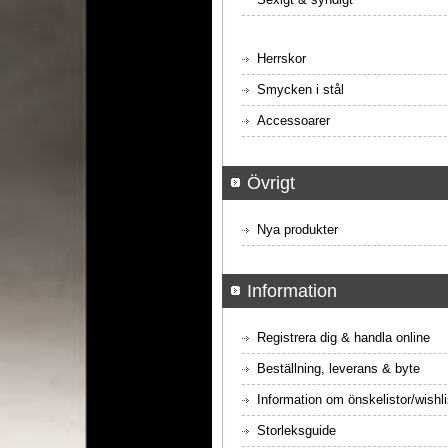
Herrskor
Smycken i stål
Accessoarer
Övrigt
Nya produkter
Information
Registrera dig & handla online
Beställning, leverans & byte
Information om önskelistor/wishli
Storleksguide