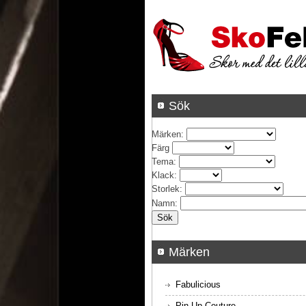
Sök
Märken
:
Färg
Tema
:
Klack
:
Storlek
:
Namn
:
Märken
Fabulicious
Pin Up Couture