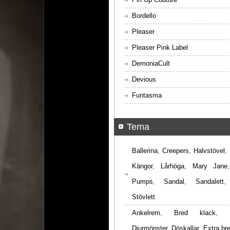
Bordello
Pleaser
Pleaser Pink Label
DemoniaCult
Devious
Funtasma
Tema
Ballerina
,
Creepers
,
Halvstövel
,
Kängor
,
Lårhöga
,
Mary Jane
Pumps
,
Sandal
,
Sandalett
Stövlett
Ankelrem
,
Bred klack
,
Djurmönster
,
Döskallar
,
Extra br