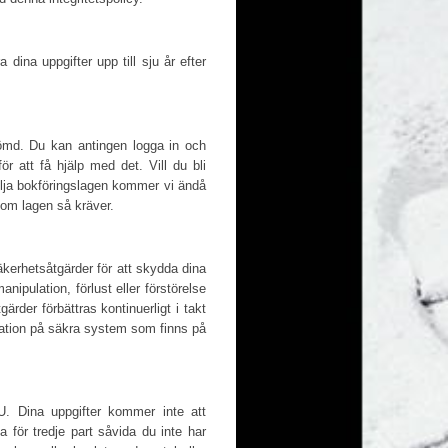
dina uppgifter upp till sju år efter
tglömd. Du kan antingen logga in och
ör att få hjälp med det. Vill du bli
ölja bokföringslagen kommer vi ändå
 som lagen så kräver.
kerhetsåtgärder för att skydda dina
anipulation, förlust eller förstörelse
rder förbättras kontinuerligt i takt
mation på säkra system som finns på
U. Dina uppgifter kommer inte att
ga för tredje part såvida du inte har