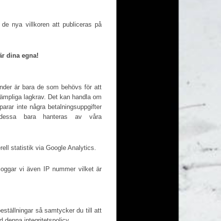
de nya villkoren att publiceras på
är dina egna!
nder är bara de som behövs för att
illämpliga lagkrav. Det kan handla om
arar inte några betalningsuppgifter
 dessa bara hanteras av våra
ell statistik via Google Analytics.
 loggar vi även IP nummer vilket är
ställningar så samtycker du till att
d denna integritetspolicy.