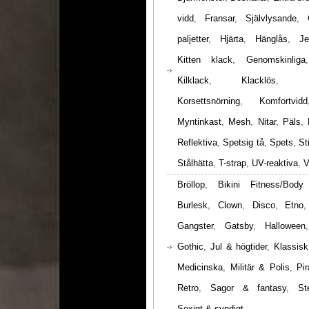
vidd
,
Fransar
,
Självlysande
,
paljetter
,
Hjärta
,
Hänglås
,
Je
Kitten klack
,
Genomskinliga
Kilklack
,
Klacklös
,
Korsettsnörning
,
Komfortvidd
Myntinkast
,
Mesh
,
Nitar
,
Päls
,
Reflektiva
,
Spetsig tå
,
Spets
,
St
Stålhätta
,
T-strap
,
UV-reaktiva
,
V
Bröllop
,
Bikini Fitness/Body
Burlesk
,
Clown
,
Disco
,
Etno
Gangster
,
Gatsby
,
Halloween
Gothic
,
Jul & högtider
,
Klassisk
Medicinska
,
Militär & Polis
,
Pir
Retro
,
Sagor & fantasy
,
St
Sexigt & syndigt