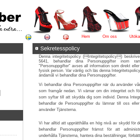
Hem
Om oss
Utöka
Sekretesspolicy
Denna integritetspolicy (Integritetspolicy) beskriv
5641, behandlar dina Personuppgifter inom r
"Personuppgifter" avses all information som direkt eller
fysisk person. Var vänlig och läs denna Integritetspolicy 
ändamål vi behandlar dina Personuppgifter.
Vi behandlar dina Personuppgifter när du använder våra
som framgår nedan. Vi värnar om din integritet och följe
som syftar till att skydda dig som individ. Denna Integr
behandlar de Personuppgifter du lämnar till oss ell
använder Tjänsterna.
Vi har alltid att upprätthålla en hög nivå av skydd för 
behandlar Personuppgifter främst för att administr
underhålla Tjänsterna, hantera dina beställningar, förbä