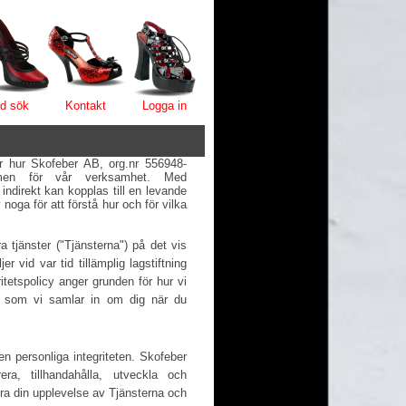
d sök
Kontakt
Logga in
er hur Skofeber AB, org.nr 556948-
amen för vår verksamhet. Med
 indirekt kan kopplas till en levande
noga för att förstå hur och för vilka
 tjänster ("Tjänsterna") på det vis
r vid var tid tillämplig lagstiftning
itetspolicy anger grunden för hur vi
er som vi samlar in om dig när du
den personliga integriteten. Skofeber
era, tillhandahålla, utveckla och
ttra din upplevelse av Tjänsterna och