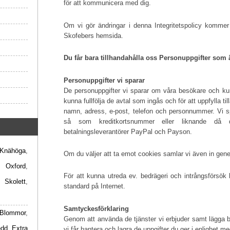
för att kommunicera med dig.
Om vi gör ändringar i denna Integritetspolicy kommer 
Skofebers hemsida.
Du får bara tillhandahålla oss Personuppgifter som 
Personuppgifter vi sparar
De personuppgifter vi sparar om våra besökare och ku
kunna fullfölja de avtal som ingås och för att uppfylla t
namn, adress, e-post, telefon och personnummer. Vi sp
så som kreditkortsnummer eller liknande då
betalningsleverantörer PayPal och Payson.
Knähöga
,
Om du väljer att ta emot cookies samlar vi även in gener
,
Oxford
,
För att kunna utreda ev. bedrägeri och intrångsförsök
,
Skolett
,
standard på Internet.
Samtyckesförklaring
Blommor
,
Genom att använda de tjänster vi erbjuder samt lägga be
edd
,
Extra
vi får hantera och lagra de uppgifter du ger i enlighet me