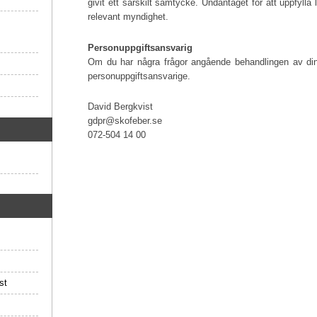
givit ett särskilt samtycke. Undantaget för att uppfylla 
relevant myndighet.
Personuppgiftsansvarig
Om du har några frågor angående behandlingen av din
personuppgiftsansvarige.
David Bergkvist
gdpr@skofeber.se
072-504 14 00
st