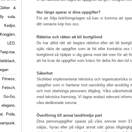
Glitter &
Hur länge sparar vi dina uppgifter?
lly sula
,
För att följa bokföringslagen så kan vi komma att spara 
ditt senaste köp hos oss.
,
Kedjor
,
Knogjärn
,
Rättelse och rätten att bli bortglömd
Du har alltid rätt att begära rättelse eller att bli bor
,
LED
,
själv rätta de uppgifter som är fel eller kontakta oss f
Peep-toe
,
bortglömd så hjälper vi dig gärna med det men för att f
att ha kvar de uppgifter som krävs för detta för den tid
ilettklack
,
egan
Säkerhet
 Fitness
,
Skofeber implementerar tekniska och organisatoriska sä
uppgifter som vi hanterar mot oavsiktlig eller avsiktlig m
,
Fetisch
,
och mot obehöriga personers tillgång. Våra säkerhetsåtgä
,
Go-Go
,
med tekniska framsteg. Vi lagrar endast relevant infor
våra dedikerade servrar.
 elegans
,
at
,
Pride
,
Överföring till annat land/tredje part
Dina personuppgifter sparas på våra servrar inom E
eampunk
,
säljas, hyras eller på något annat sätt göras tillgängli