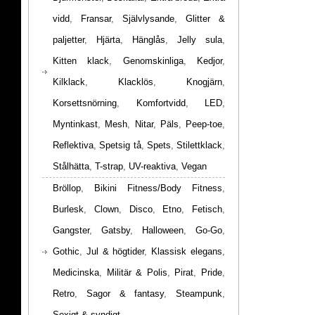
vidd
,
Fransar
,
Självlysande
,
Glitter &
paljetter
,
Hjärta
,
Hänglås
,
Jelly sula
,
Kitten klack
,
Genomskinliga
,
Kedjor
,
Kilklack
,
Klacklös
,
Knogjärn
,
Korsettsnörning
,
Komfortvidd
,
LED
,
Myntinkast
,
Mesh
,
Nitar
,
Päls
,
Peep-toe
,
Reflektiva
,
Spetsig tå
,
Spets
,
Stilettklack
,
Stålhätta
,
T-strap
,
UV-reaktiva
,
Vegan
Bröllop
,
Bikini Fitness/Body Fitness
,
Burlesk
,
Clown
,
Disco
,
Etno
,
Fetisch
,
Gangster
,
Gatsby
,
Halloween
,
Go-Go
,
Gothic
,
Jul & högtider
,
Klassisk elegans
,
Medicinska
,
Militär & Polis
,
Pirat
,
Pride
,
Retro
,
Sagor & fantasy
,
Steampunk
,
Sexigt & syndigt