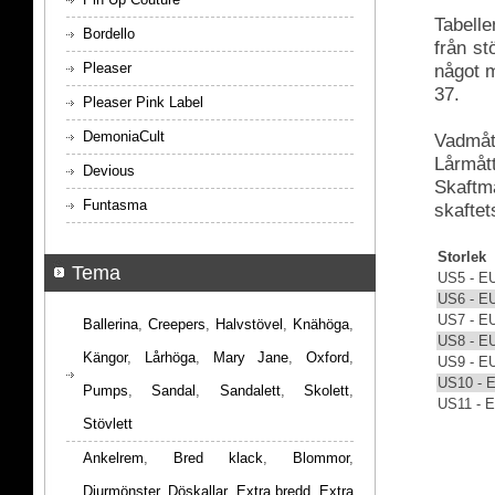
Tabelle
Bordello
från s
Pleaser
något m
37.
Pleaser Pink Label
DemoniaCult
Vadmått
Lårmått
Devious
Skaftmå
Funtasma
skaftet
Storlek
Tema
US5 - E
US6 - E
US7 - E
Ballerina
,
Creepers
,
Halvstövel
,
Knähöga
,
US8 - E
Kängor
,
Lårhöga
,
Mary Jane
,
Oxford
,
US9 - E
US10 - 
Pumps
,
Sandal
,
Sandalett
,
Skolett
,
US11 - 
Stövlett
Ankelrem
,
Bred klack
,
Blommor
,
Djurmönster
,
Döskallar
,
Extra bredd
,
Extra