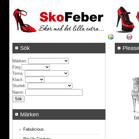
Sök
Pleas
Märken
:
Färg
Tema
:
Klack
:
Storlek
:
Namn
:
Märken
För
Fabulicious
Pin Up Couture