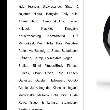
vidd
,
Fransar
,
Självlysande
,
Glitter &
paljetter
,
Hjärta
,
Hänglås
,
Jelly sula
,
Kitten klack
,
Genomskinliga
,
Kedjor
,
Kilklack
,
Klacklös
,
Knogjärn
,
Korsettsnörning
,
Komfortvidd
,
LED
,
Myntinkast
,
Mesh
,
Nitar
,
Päls
,
Peep-toe
,
Reflektiva
,
Spetsig tå
,
Spets
,
Stilettklack
,
Stålhätta
,
T-strap
,
UV-reaktiva
,
Vegan
Bröllop
,
Bikini Fitness/Body Fitness
,
Burlesk
,
Clown
,
Disco
,
Etno
,
Fetisch
,
Gangster
,
Gatsby
,
Halloween
,
Go-Go
,
Gothic
,
Jul & högtider
,
Klassisk elegans
,
Medicinska
,
Militär & Polis
,
Pirat
,
Pride
,
Retro
,
Sagor & fantasy
,
Steampunk
,
Sexigt & syndigt