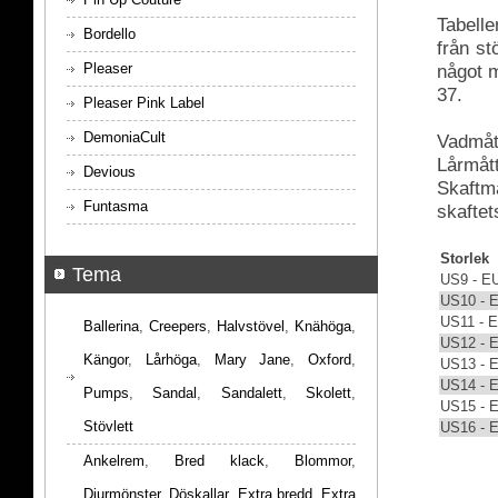
Tabelle
Bordello
från s
Pleaser
något m
37.
Pleaser Pink Label
DemoniaCult
Vadmått
Lårmått
Devious
Skaftmå
Funtasma
skaftet
Storlek
Tema
US9 - E
US10 - 
US11 - 
Ballerina
,
Creepers
,
Halvstövel
,
Knähöga
,
US12 - 
Kängor
,
Lårhöga
,
Mary Jane
,
Oxford
,
US13 - 
US14 - 
Pumps
,
Sandal
,
Sandalett
,
Skolett
,
US15 - 
Stövlett
US16 - 
Ankelrem
,
Bred klack
,
Blommor
,
Djurmönster
,
Döskallar
,
Extra bredd
,
Extra