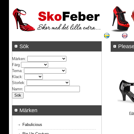
Sök
Please
Märken
:
Färg
Tema
:
Klack
:
Storlek
:
Namn
:
Märken
För
Fabulicious
Pin Up Couture