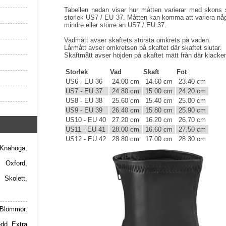
Tabellen nedan visar hur måtten varierar med skons s
storlek US7 / EU 37. Måtten kan komma att variera någ
mindre eller större än US7 / EU 37.
Vadmått avser skaftets största omkrets på vaden.
Lårmått avser omkretsen på skaftet där skaftet slutar.
Skaftmått avser höjden på skaftet mätt från där klacken 
Storlek
Vad
Skaft
Fot
US6 - EU 36
24.00 cm
14.60 cm
23.40 cm
US7 - EU 37
24.80 cm
15.00 cm
24.20 cm
US8 - EU 38
25.60 cm
15.40 cm
25.00 cm
US9 - EU 39
26.40 cm
15.80 cm
25.90 cm
US10 - EU 40
27.20 cm
16.20 cm
26.70 cm
US11 - EU 41
28.00 cm
16.60 cm
27.50 cm
US12 - EU 42
28.80 cm
17.00 cm
28.30 cm
Knähöga
,
,
Oxford
,
,
Skolett
,
Blommor
,
edd
,
Extra