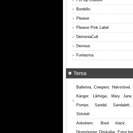
Bordello
Pleaser
Pleaser Pink Label
DemoniaCult
Devious
Funtasma
Tema
Ballerina
,
Creepers
,
Halvstövel
,
Kängor
,
Lårhöga
,
Mary Jane
Pumps
,
Sandal
,
Sandalett
Stövlett
Ankelrem
,
Bred klack
,
Djurmönster
,
Döskallar
,
Extra br