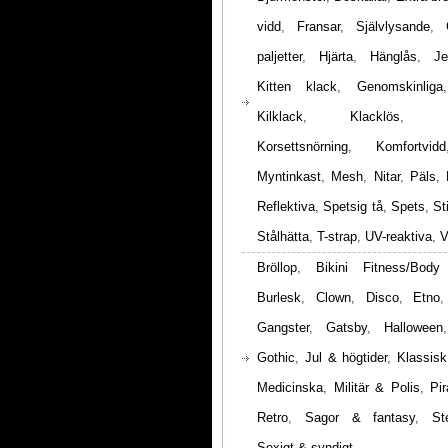
vidd
,
Fransar
,
Självlysande
,
paljetter
,
Hjärta
,
Hänglås
,
Je
Kitten klack
,
Genomskinliga
Kilklack
,
Klacklös
,
Korsettsnörning
,
Komfortvidd
Myntinkast
,
Mesh
,
Nitar
,
Päls
,
Reflektiva
,
Spetsig tå
,
Spets
,
St
Stålhätta
,
T-strap
,
UV-reaktiva
,
V
Bröllop
,
Bikini Fitness/Body
Burlesk
,
Clown
,
Disco
,
Etno
Gangster
,
Gatsby
,
Halloween
Gothic
,
Jul & högtider
,
Klassisk
Medicinska
,
Militär & Polis
,
Pir
Retro
,
Sagor & fantasy
,
St
Sexigt & syndigt