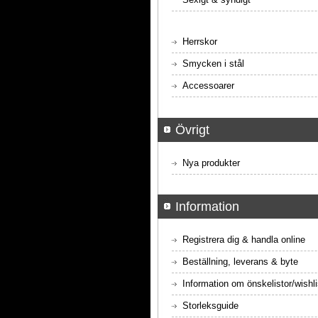
Herrskor
Smycken i stål
Accessoarer
Övrigt
Nya produkter
Information
Registrera dig & handla online
Beställning, leverans & byte
Information om önskelistor/wishli
Storleksguide