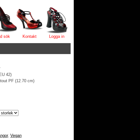
d sök
Kontakt
Logga in
r
 EU 42)
utout PF (12.70 cm)
ngor
,
Vegan