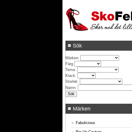
Sök
Märken
:
Färg
Tema
:
Klack
:
Storlek
:
Namn
:
Märken
Fabulicious
Pin Up Couture