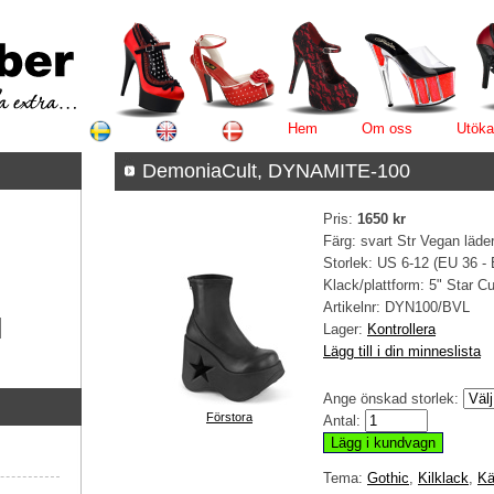
Hem
Om oss
Utöka
DemoniaCult, DYNAMITE-100
Pris:
1650 kr
Färg: svart Str Vegan läde
Storlek: US 6-12 (EU 36 -
Klack/plattform: 5" Star C
Artikelnr:
DYN100/BVL
Lager:
Kontrollera
Lägg till i din minneslista
Ange önskad storlek:
Förstora
Antal:
Tema:
Gothic
,
Kilklack
,
Kä