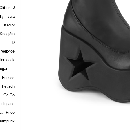
Glitter &
lly sula
,
,
Kedjor
,
Knogjärn
,
,
LED
,
Peep-toe
,
ilettklack
,
egan
 Fitness
,
,
Fetisch
,
,
Go-Go
,
 elegans
,
at
,
Pride
,
eampunk
,