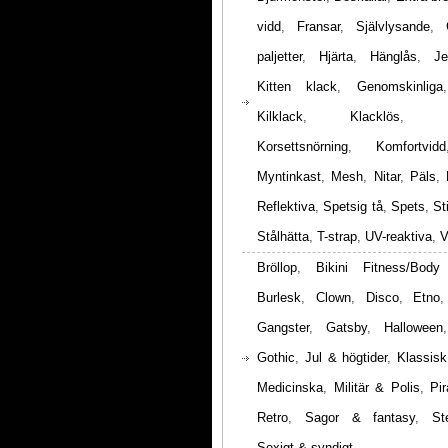
vidd
,
Fransar
,
Självlysande
,
paljetter
,
Hjärta
,
Hänglås
,
Je
Kitten klack
,
Genomskinliga
Kilklack
,
Klacklös
,
Korsettsnörning
,
Komfortvidd
Myntinkast
,
Mesh
,
Nitar
,
Päls
,
Reflektiva
,
Spetsig tå
,
Spets
,
St
Stålhätta
,
T-strap
,
UV-reaktiva
,
V
Bröllop
,
Bikini Fitness/Body
Burlesk
,
Clown
,
Disco
,
Etno
Gangster
,
Gatsby
,
Halloween
Gothic
,
Jul & högtider
,
Klassisk
Medicinska
,
Militär & Polis
,
Pir
Retro
,
Sagor & fantasy
,
St
Sexigt & syndigt