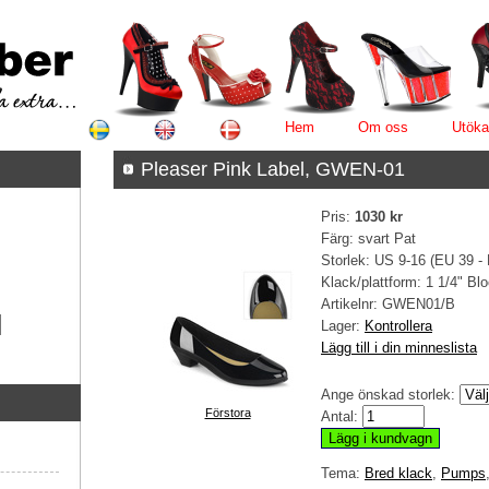
Hem
Om oss
Utöka
Pleaser Pink Label, GWEN-01
Pris:
1030 kr
Färg: svart Pat
Storlek: US 9-16 (EU 39 -
Klack/plattform: 1 1/4" Bl
Artikelnr:
GWEN01/B
Lager:
Kontrollera
Lägg till i din minneslista
Ange önskad storlek:
Förstora
Antal:
Tema:
Bred klack
,
Pumps