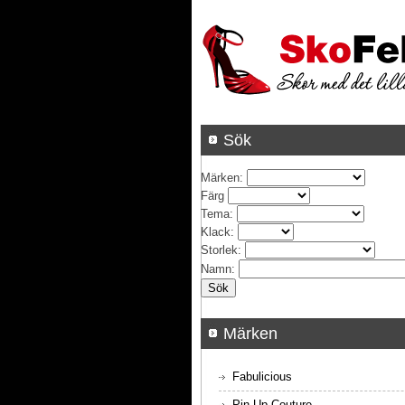
Sök
Märken
:
Färg
Tema
:
Klack
:
Storlek
:
Namn
:
Märken
Fabulicious
Pin Up Couture