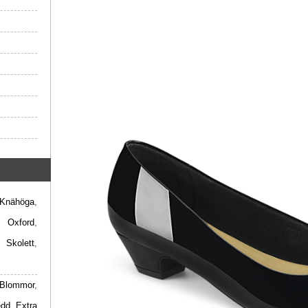
Knähöga
,
,
Oxford
,
,
Skolett
,
Blommor
,
edd
,
Extra