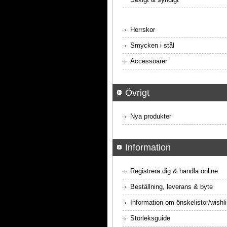
Herrskor
Smycken i stål
Accessoarer
Övrigt
Nya produkter
Information
Registrera dig & handla online
Beställning, leverans & byte
Information om önskelistor/wishli
Storleksguide