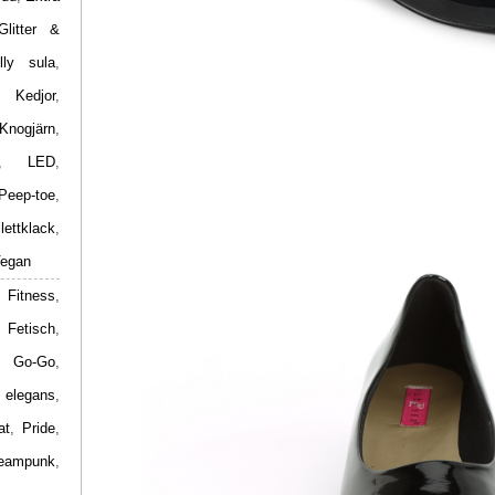
Glitter &
lly sula
,
,
Kedjor
,
Knogjärn
,
,
LED
,
Peep-toe
,
ilettklack
,
egan
 Fitness
,
,
Fetisch
,
,
Go-Go
,
 elegans
,
at
,
Pride
,
eampunk
,