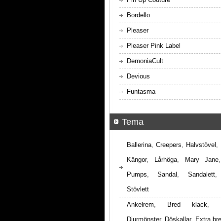
Bordello
Pleaser
Pleaser Pink Label
DemoniaCult
Devious
Funtasma
Tema
Ballerina
,
Creepers
,
Halvstövel
,
Kängor
,
Lårhöga
,
Mary Jane
Pumps
,
Sandal
,
Sandalett
Stövlett
Ankelrem
,
Bred klack
,
Djurmönster
,
Döskallar
,
Extra br