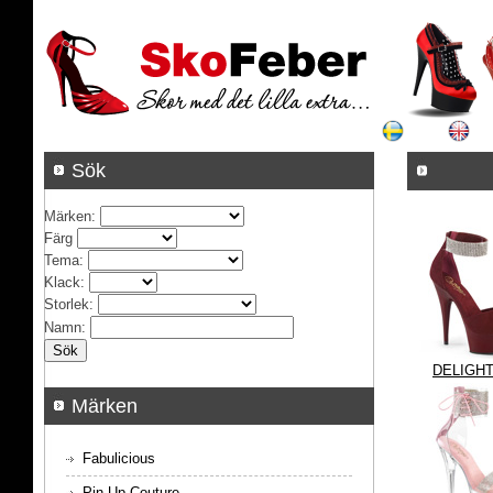
Sök
Märken
:
Färg
Tema
:
Klack
:
Storlek
:
Namn
:
DELIGHT
Märken
Fabulicious
Pin Up Couture