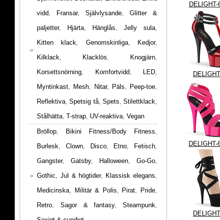
DELIGHT-
vidd
,
Fransar
,
Självlysande
,
Glitter &
paljetter
,
Hjärta
,
Hänglås
,
Jelly sula
,
Kitten klack
,
Genomskinliga
,
Kedjor
,
Kilklack
,
Klacklös
,
Knogjärn
,
Korsettsnörning
,
Komfortvidd
,
LED
,
DELIGHT
Myntinkast
,
Mesh
,
Nitar
,
Päls
,
Peep-toe
,
Reflektiva
,
Spetsig tå
,
Spets
,
Stilettklack
,
Stålhätta
,
T-strap
,
UV-reaktiva
,
Vegan
Bröllop
,
Bikini Fitness/Body Fitness
,
DELIGHT-
Burlesk
,
Clown
,
Disco
,
Etno
,
Fetisch
,
Gangster
,
Gatsby
,
Halloween
,
Go-Go
,
Gothic
,
Jul & högtider
,
Klassisk elegans
,
Medicinska
,
Militär & Polis
,
Pirat
,
Pride
,
Retro
,
Sagor & fantasy
,
Steampunk
,
DELIGHT
Sexigt & syndigt