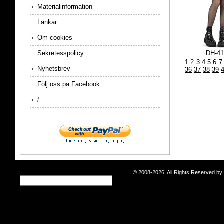
Materialinformation
Länkar
Om cookies
DH-41
Sekretesspolicy
1
2
3
4
5
6
7
Nyhetsbrev
36
37
38
39
Följ oss på Facebook
/
© 2008-2026. All Rights Reserved b