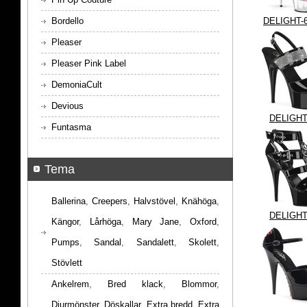
Bordello
DELIGHT-
Pleaser
Pleaser Pink Label
DemoniaCult
Devious
DELIGHT
Funtasma
Tema
Ballerina
,
Creepers
,
Halvstövel
,
Knähöga
,
DELIGHT
Kängor
,
Lårhöga
,
Mary Jane
,
Oxford
,
Pumps
,
Sandal
,
Sandalett
,
Skolett
,
Stövlett
Ankelrem
,
Bred klack
,
Blommor
,
Djurmönster
,
Döskallar
,
Extra bredd
,
Extra