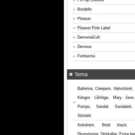
Bordello
Pleaser
Pleaser Pink Label
DemoniaCult
Devious
Funtasma
Tema
Ballerina
,
Creepers
,
Halvstövel
,
Kängor
,
Lårhöga
,
Mary Jane
Pumps
,
Sandal
,
Sandalett
Stövlett
Ankelrem
,
Bred klack
,
Djurmönster
,
Döskallar
,
Extra br