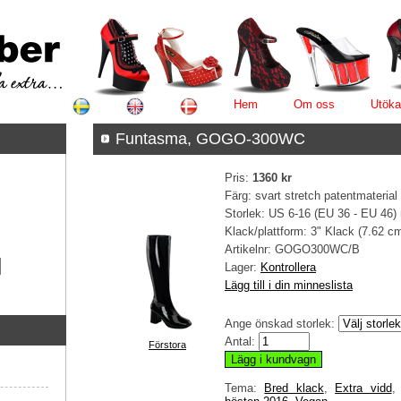
Hem
Om oss
Utöka
Funtasma, GOGO-300WC
Pris:
1360 kr
Färg: svart stretch patentmaterial
Storlek: US 6-16 (EU 36 - EU 46)
Klack/plattform: 3" Klack (7.62 c
Artikelnr:
GOGO300WC/B
Lager:
Kontrollera
Lägg till i din minneslista
Ange önskad storlek:
Antal:
Förstora
Tema:
Bred klack
,
Extra vidd