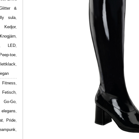
Glitter &
lly sula
,
,
Kedjor
,
Knogjärn
,
,
LED
,
Peep-toe
,
ilettklack
,
egan
 Fitness
,
,
Fetisch
,
,
Go-Go
,
 elegans
,
at
,
Pride
,
eampunk
,