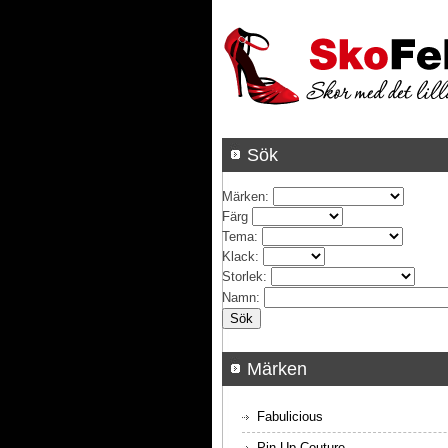
Sök
Märken
:
Färg
Tema
:
Klack
:
Storlek
:
Namn
:
Märken
Fabulicious
Pin Up Couture