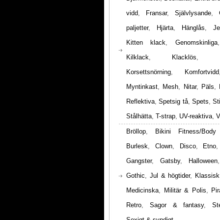
vidd
,
Fransar
,
Självlysande
,
paljetter
,
Hjärta
,
Hänglås
,
Je
Kitten klack
,
Genomskinliga
Kilklack
,
Klacklös
,
Korsettsnörning
,
Komfortvidd
Myntinkast
,
Mesh
,
Nitar
,
Päls
,
Reflektiva
,
Spetsig tå
,
Spets
,
St
Stålhätta
,
T-strap
,
UV-reaktiva
,
V
Bröllop
,
Bikini Fitness/Body
Burlesk
,
Clown
,
Disco
,
Etno
Gangster
,
Gatsby
,
Halloween
Gothic
,
Jul & högtider
,
Klassisk
Medicinska
,
Militär & Polis
,
Pir
Retro
,
Sagor & fantasy
,
St
Sexigt & syndigt