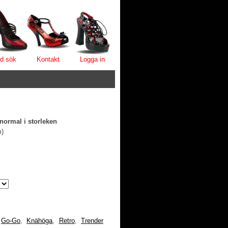
d sök
Kontakt
Logga in
normal i storleken
m)
,
Go-Go
,
Knähöga
,
Retro
,
Trender