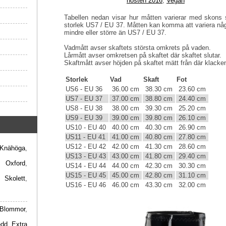
hösten 2016
,
Vegan
Tabellen nedan visar hur måtten varierar med skons s
storlek US7 / EU 37. Måtten kan komma att variera någ
mindre eller större än US7 / EU 37.
Vadmått avser skaftets största omkrets på vaden.
Lårmått avser omkretsen på skaftet där skaftet slutar.
Skaftmått avser höjden på skaftet mätt från där klacken 
Storlek
Vad
Skaft
Fot
US6 - EU 36
36.00 cm
38.30 cm
23.60 cm
US7 - EU 37
37.00 cm
38.80 cm
24.40 cm
US8 - EU 38
38.00 cm
39.30 cm
25.20 cm
US9 - EU 39
39.00 cm
39.80 cm
26.10 cm
US10 - EU 40
40.00 cm
40.30 cm
26.90 cm
US11 - EU 41
41.00 cm
40.80 cm
27.80 cm
US12 - EU 42
42.00 cm
41.30 cm
28.60 cm
Knähöga
,
US13 - EU 43
43.00 cm
41.80 cm
29.40 cm
,
Oxford
,
US14 - EU 44
44.00 cm
42.30 cm
30.30 cm
US15 - EU 45
45.00 cm
42.80 cm
31.10 cm
,
Skolett
,
US16 - EU 46
46.00 cm
43.30 cm
32.00 cm
Blommor
,
edd
,
Extra