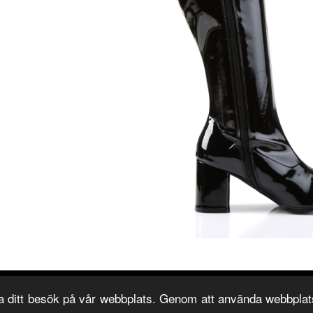
© 2008-2026. All Rights Reserved by Skofeber AB. System development by
David Bergkvist
.
sa ditt besök på vår webbplats. Genom att använda webbpla