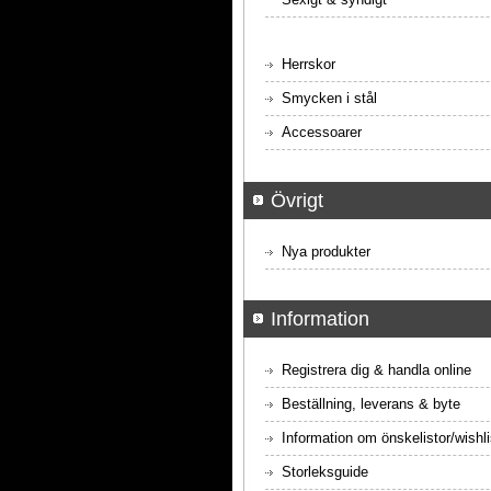
Herrskor
Smycken i stål
Accessoarer
Övrigt
Nya produkter
Information
Registrera dig & handla online
Beställning, leverans & byte
Information om önskelistor/wishli
Storleksguide