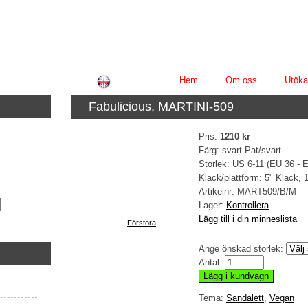
Hem
Om oss
Utöka
Fabulicious, MARTINI-509
Pris:
1210 kr
Färg: svart Pat/svart
Storlek: US 6-11 (EU 36 - 
Klack/plattform: 5" Klack, 
Artikelnr:
MART509/B/M
Lager:
Kontrollera
Lägg till i din minneslista
Förstora
Ange önskad storlek:
Antal:
Tema:
Sandalett
,
Vegan