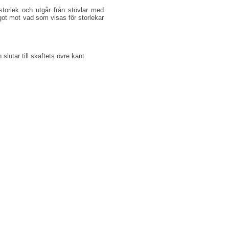
torlek och utgår från stövlar med
ot mot vad som visas för storlekar
slutar till skaftets övre kant.