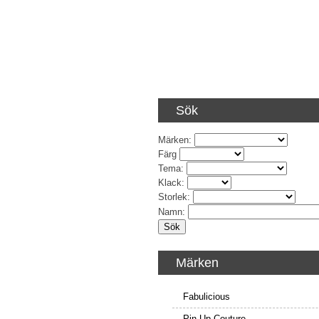
Sök
Märken
:
Färg
Tema
:
Klack
:
Storlek
:
Namn
:
Märken
Fabulicious
Pin Up Couture