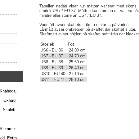
Tabellen nedan visar hur måtten varierar med skons s
storlek US7 / EU 37. Måtten kan komma att variera någ
mindre eller större än US7 / EU 37.
Vadmått avser skaftets största omkrets på vaden.
Lårmått avser omkretsen på skaftet där skaftet slutar.
Skaftmått avser höjden på skaftet mätt från där klacken 
Storlek
Fot
US6 - EU 36
24.00 cm
US7 - EU 37
24.70 cm
US8 - EU 38
25.60 cm
US9 - EU 39
26.40 cm
US10 - EU 40
27.10 cm
US11 - EU 41
28.10 cm
Knähöga
,
,
Oxford
,
,
Skolett
,
Blommor
,
edd
,
Extra