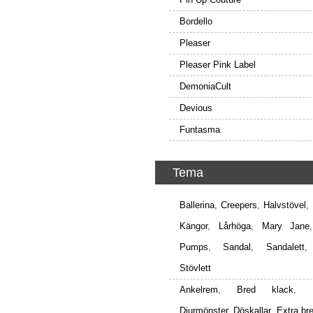
Bordello
Pleaser
Pleaser Pink Label
DemoniaCult
Devious
Funtasma
Tema
Ballerina
,
Creepers
,
Halvstövel
,
Kängor
,
Lårhöga
,
Mary Jane
Pumps
,
Sandal
,
Sandalett
Stövlett
Ankelrem
,
Bred klack
,
Djurmönster
,
Döskallar
,
Extra br