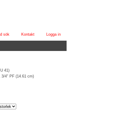
d sök
Kontakt
Logga in
EU 41)
1 3/4" PF (14.61 cm)