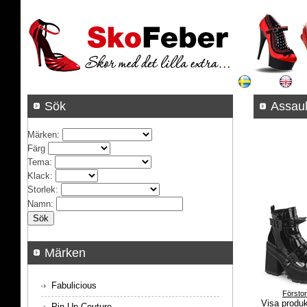
Sök
Ass
Märken
:
Färg
Tema
:
Klack
:
Storlek
:
Namn
:
Märken
Fabulicious
Försto
Visa produ
Pin Up Couture