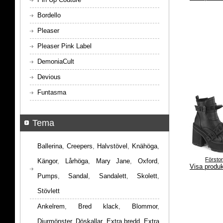
Bordello
Pleaser
Pleaser Pink Label
DemoniaCult
Devious
Funtasma
Tema
Ballerina
,
Creepers
,
Halvstövel
,
Knähöga
,
Försto
Kängor
,
Lårhöga
,
Mary Jane
,
Oxford
,
Visa produ
Pumps
,
Sandal
,
Sandalett
,
Skolett
,
Stövlett
Ankelrem
,
Bred klack
,
Blommor
,
Djurmönster
,
Döskallar
,
Extra bredd
,
Extra