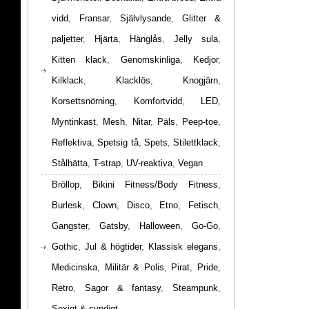
vidd
,
Fransar
,
Självlysande
,
Glitter &
paljetter
,
Hjärta
,
Hänglås
,
Jelly sula
,
Kitten klack
,
Genomskinliga
,
Kedjor
,
Kilklack
,
Klacklös
,
Knogjärn
,
Korsettsnörning
,
Komfortvidd
,
LED
,
Myntinkast
,
Mesh
,
Nitar
,
Päls
,
Peep-toe
,
Reflektiva
,
Spetsig tå
,
Spets
,
Stilettklack
,
Stålhätta
,
T-strap
,
UV-reaktiva
,
Vegan
Bröllop
,
Bikini Fitness/Body Fitness
,
Burlesk
,
Clown
,
Disco
,
Etno
,
Fetisch
,
Gangster
,
Gatsby
,
Halloween
,
Go-Go
,
Gothic
,
Jul & högtider
,
Klassisk elegans
,
Medicinska
,
Militär & Polis
,
Pirat
,
Pride
,
Retro
,
Sagor & fantasy
,
Steampunk
,
Sexigt & syndigt