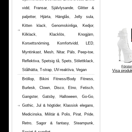
vidd
,
Fransar
,
Självlysande
,
Glitter &
paljetter
,
Hjärta
,
Hänglås
,
Jelly sula
,
Kitten klack
,
Genomskinliga
,
Kedjor
,
Kilklack
,
Klacklös
,
Knogjärn
,
Korsettsnörning
,
Komfortvidd
,
LED
,
Myntinkast
,
Mesh
,
Nitar
,
Päls
,
Peep-toe
,
Reflektiva
,
Spetsig tå
,
Spets
,
Stilettklack
,
Försto
Stålhätta
,
T-strap
,
UV-reaktiva
,
Vegan
Visa produ
Bröllop
,
Bikini Fitness/Body Fitness
,
Burlesk
,
Clown
,
Disco
,
Etno
,
Fetisch
,
Gangster
,
Gatsby
,
Halloween
,
Go-Go
,
Gothic
,
Jul & högtider
,
Klassisk elegans
,
Medicinska
,
Militär & Polis
,
Pirat
,
Pride
,
Retro
,
Sagor & fantasy
,
Steampunk
,
Sexigt & syndigt