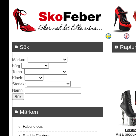
Sök
Rap
Märken
:
Färg
Tema
:
Klack
:
Storlek
:
Namn
:
Märken
Fabulicious
Försto
Visa produ
Pin Up Couture