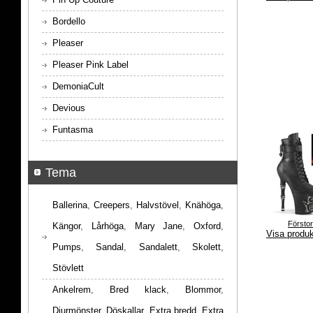
Bordello
Pleaser
Pleaser Pink Label
DemoniaCult
Devious
Funtasma
Tema
Ballerina
,
Creepers
,
Halvstövel
,
Knähöga
,
Försto
Kängor
,
Lårhöga
,
Mary Jane
,
Oxford
,
Visa produ
Pumps
,
Sandal
,
Sandalett
,
Skolett
,
Stövlett
Ankelrem
,
Bred klack
,
Blommor
,
Djurmönster
,
Döskallar
,
Extra bredd
,
Extra