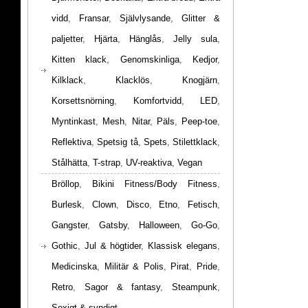
vidd
,
Fransar
,
Självlysande
,
Glitter &
paljetter
,
Hjärta
,
Hänglås
,
Jelly sula
,
Kitten klack
,
Genomskinliga
,
Kedjor
,
Kilklack
,
Klacklös
,
Knogjärn
,
Korsettsnörning
,
Komfortvidd
,
LED
,
Myntinkast
,
Mesh
,
Nitar
,
Päls
,
Peep-toe
,
Reflektiva
,
Spetsig tå
,
Spets
,
Stilettklack
,
Stålhätta
,
T-strap
,
UV-reaktiva
,
Vegan
Bröllop
,
Bikini Fitness/Body Fitness
,
Burlesk
,
Clown
,
Disco
,
Etno
,
Fetisch
,
Gangster
,
Gatsby
,
Halloween
,
Go-Go
,
Gothic
,
Jul & högtider
,
Klassisk elegans
,
Medicinska
,
Militär & Polis
,
Pirat
,
Pride
,
Retro
,
Sagor & fantasy
,
Steampunk
,
Sexigt & syndigt