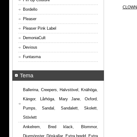
CLOWN
Bordello
Pleaser
Pleaser Pink Label
DemoniaCult
Devious
Funtasma
Tema
Ballerina
,
Creepers
,
Halvstövel
,
Knähöga
,
Kängor
,
Lårhöga
,
Mary Jane
,
Oxford
,
Pumps
,
Sandal
,
Sandalett
,
Skolett
,
Stövlett
Ankelrem
,
Bred klack
,
Blommor
,
Djurmönster
,
Döskallar
,
Extra bredd
,
Extra