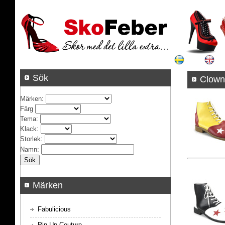
Sök
C
Märken
:
Färg
Tema
:
Klack
:
Storlek
:
Namn
:
Märken
Fabulicious
Pin Up Couture