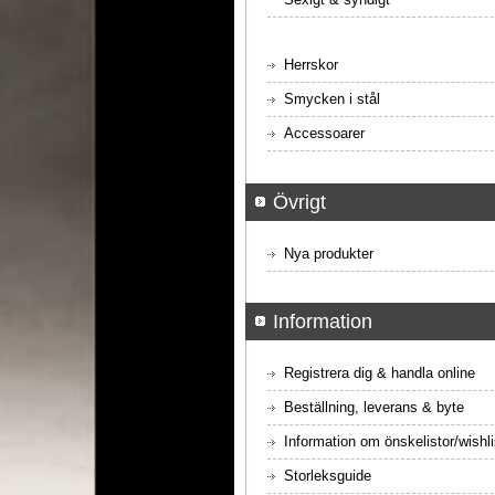
Herrskor
Smycken i stål
Accessoarer
Övrigt
Nya produkter
Information
Registrera dig & handla online
Beställning, leverans & byte
Information om önskelistor/wishli
Storleksguide