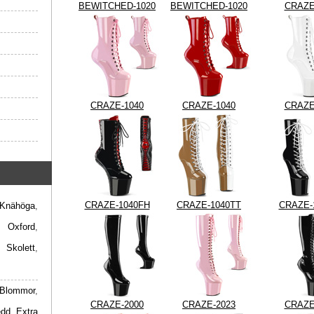
BEWITCHED-1020
BEWITCHED-1020
CRAZE
CRAZE-1040
CRAZE-1040
CRAZE
CRAZE-1040FH
CRAZE-1040TT
CRAZE-
Knähöga
,
,
Oxford
,
,
Skolett
,
Blommor
,
CRAZE-2000
CRAZE-2023
CRAZE
edd
,
Extra