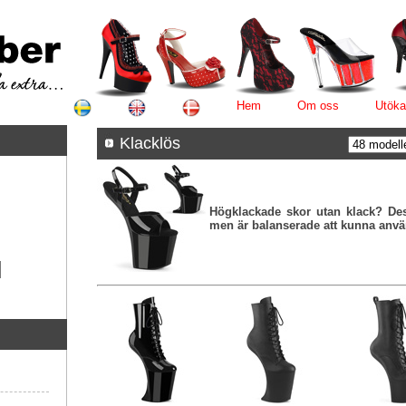
Hem
Om oss
Utöka
Klacklös
Högklackade skor utan klack? Des
men är balanserade att kunna anvä