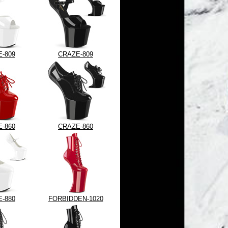
-809
CRAZE-809
-860
CRAZE-860
-880
FORBIDDEN-1020