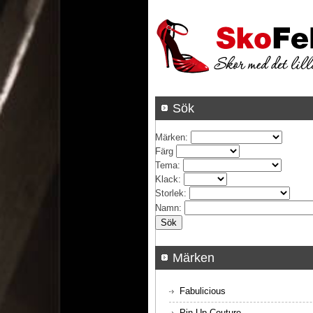
Sök
Märken
:
Färg
Tema
:
Klack
:
Storlek
:
Namn
:
Märken
Fabulicious
Pin Up Couture