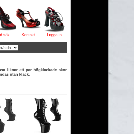
d sök
Kontakt
Logga in
sa liknar ett par högklackade skor
ndas utan klack.