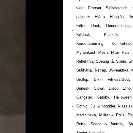
vidd
,
Fransar
,
Självlysande
,
paljetter
,
Hjärta
,
Hänglås
,
Je
Kitten klack
,
Genomskinliga
Kilklack
,
Klacklös
,
Korsettsnörning
,
Komfortvidd
Myntinkast
,
Mesh
,
Nitar
,
Päls
,
Reflektiva
,
Spetsig tå
,
Spets
,
St
Stålhätta
,
T-strap
,
UV-reaktiva
,
V
Bröllop
,
Bikini Fitness/Body
Burlesk
,
Clown
,
Disco
,
Etno
Gangster
,
Gatsby
,
Halloween
Gothic
,
Jul & högtider
,
Klassisk
Medicinska
,
Militär & Polis
,
Pir
Retro
,
Sagor & fantasy
,
St
Sexigt & syndigt