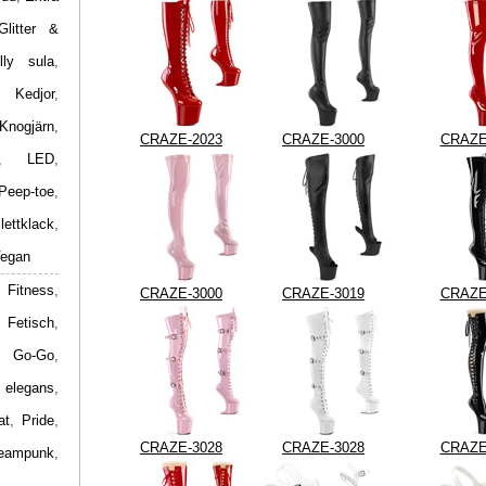
Glitter &
lly sula
,
,
Kedjor
,
Knogjärn
,
CRAZE-2023
CRAZE-3000
CRAZE
,
LED
,
Peep-toe
,
ilettklack
,
egan
 Fitness
,
CRAZE-3000
CRAZE-3019
CRAZE
,
Fetisch
,
,
Go-Go
,
 elegans
,
at
,
Pride
,
CRAZE-3028
CRAZE-3028
CRAZE
eampunk
,