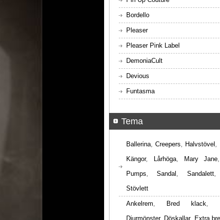
Bordello
Pleaser
Pleaser Pink Label
DemoniaCult
Devious
Funtasma
Tema
Ballerina
,
Creepers
,
Halvstövel
,
Kängor
,
Lårhöga
,
Mary Jane
Pumps
,
Sandal
,
Sandalett
Stövlett
Ankelrem
,
Bred klack
,
Djurmönster
,
Döskallar
,
Extra br