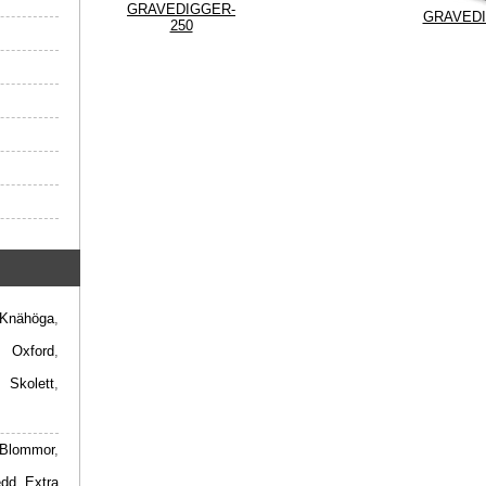
GRAVEDIGGER-
GRAVEDI
250
Knähöga
,
,
Oxford
,
,
Skolett
,
Blommor
,
edd
,
Extra