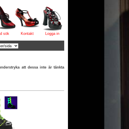
d sök
Kontakt
Logga in
nderstryka att dessa inte är tänkta