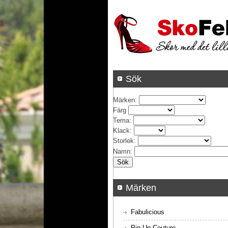
Sök
Märken
:
Färg
Tema
:
Klack
:
Storlek
:
Namn
:
Märken
Fabulicious
Pin Up Couture