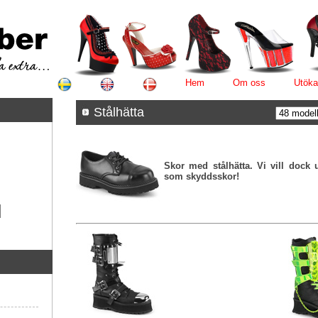
Hem
Om oss
Utöka
Stålhätta
Skor med stålhätta. Vi vill dock u
som skyddsskor!