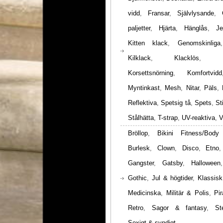
vidd
,
Fransar
,
Självlysande
,
paljetter
,
Hjärta
,
Hänglås
,
Je
Kitten klack
,
Genomskinliga
Kilklack
,
Klacklös
,
Korsettsnörning
,
Komfortvidd
Myntinkast
,
Mesh
,
Nitar
,
Päls
,
Reflektiva
,
Spetsig tå
,
Spets
,
St
Stålhätta
,
T-strap
,
UV-reaktiva
,
V
Bröllop
,
Bikini Fitness/Body
Burlesk
,
Clown
,
Disco
,
Etno
Gangster
,
Gatsby
,
Halloween
Gothic
,
Jul & högtider
,
Klassisk
Medicinska
,
Militär & Polis
,
Pir
Retro
,
Sagor & fantasy
,
St
Sexigt & syndigt