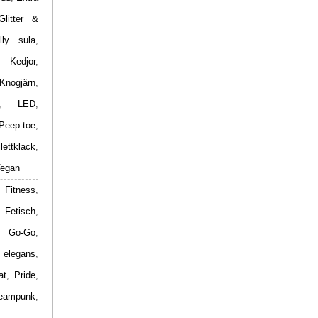
Glitter &
lly sula
,
,
Kedjor
,
Knogjärn
,
,
LED
,
Peep-toe
,
ilettklack
,
egan
 Fitness
,
,
Fetisch
,
,
Go-Go
,
 elegans
,
at
,
Pride
,
eampunk
,