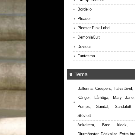
Bordello
Pleaser
Pleaser Pink Label
DemoniaCult
Devious
Funtasma
Tema
Ballerina
,
Creepers
,
Halvstövel
,
Kängor
,
Lårhöga
,
Mary Jane
Pumps
,
Sandal
,
Sandalett
Stövlett
Ankelrem
,
Bred klack
,
Djurmönster
,
Döskallar
,
Extra br