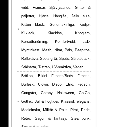
vidd
,
Fransar
,
Självlysande
,
Glitter &
paljetter
,
Hjärta
,
Hänglås
,
Jelly sula
,
Kitten klack
,
Genomskinliga
,
Kedjor
,
Kilklack
,
Klacklös
,
Knogjärn
,
Korsettsnörning
,
Komfortvidd
,
LED
,
Myntinkast
,
Mesh
,
Nitar
,
Päls
,
Peep-toe
,
Reflektiva
,
Spetsig tå
,
Spets
,
Stilettklack
,
Stålhätta
,
T-strap
,
UV-reaktiva
,
Vegan
Bröllop
,
Bikini Fitness/Body Fitness
,
Burlesk
,
Clown
,
Disco
,
Etno
,
Fetisch
,
Gangster
,
Gatsby
,
Halloween
,
Go-Go
,
Gothic
,
Jul & högtider
,
Klassisk elegans
,
Medicinska
,
Militär & Polis
,
Pirat
,
Pride
,
Retro
,
Sagor & fantasy
,
Steampunk
,
Sexigt & syndigt