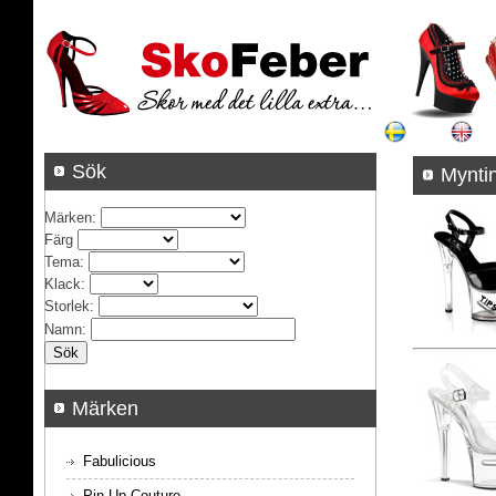
Sök
M
Märken
:
Färg
Tema
:
Klack
:
Storlek
:
Namn
:
Märken
Fabulicious
Pin Up Couture