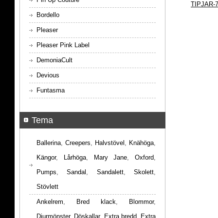
TIPJAR-7
Bordello
Pleaser
Pleaser Pink Label
DemoniaCult
Devious
Funtasma
Tema
Ballerina
,
Creepers
,
Halvstövel
,
Knähöga
,
Kängor
,
Lårhöga
,
Mary Jane
,
Oxford
,
Pumps
,
Sandal
,
Sandalett
,
Skolett
,
Stövlett
Ankelrem
,
Bred klack
,
Blommor
,
Djurmönster
,
Döskallar
,
Extra bredd
,
Extra