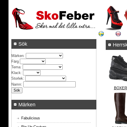
Sök
H
Märken
:
Färg
Tema
:
Klack
:
Storlek
:
Namn
:
BOXER
Märken
Fabulicious
Pin Up Couture