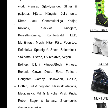
vidd
,
Fransar
,
Självlysande
,
Glitter &
paljetter
,
Hjärta
,
Hänglås
,
Jelly sula
,
Kitten klack
,
Genomskinliga
,
Kedjor
,
Kilklack
,
Klacklös
,
Knogjärn
,
GRAVEDIGG
Korsettsnörning
,
Komfortvidd
,
LED
,
Myntinkast
,
Mesh
,
Nitar
,
Päls
,
Peep-toe
,
Reflektiva
,
Spetsig tå
,
Spets
,
Stilettklack
,
Stålhätta
,
T-strap
,
UV-reaktiva
,
Vegan
JAZZ-
Bröllop
,
Bikini Fitness/Body Fitness
,
Burlesk
,
Clown
,
Disco
,
Etno
,
Fetisch
,
Gangster
,
Gatsby
,
Halloween
,
Go-Go
,
Gothic
,
Jul & högtider
,
Klassisk elegans
,
Medicinska
,
Militär & Polis
,
Pirat
,
Pride
,
NEPTUNE
Retro
,
Sagor & fantasy
,
Steampunk
,
Sexigt & syndigt