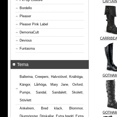
CAPTAIN
Bordello
Pleaser
Pleaser Pink Label
DemoniaCult
CARRIBEA
Devious
Funtasma
Tema
GOTHAM
Ballerina
,
Creepers
,
Halvstövel
,
Knähöga
,
Kängor
,
Lårhöga
,
Mary Jane
,
Oxford
,
Pumps
,
Sandal
,
Sandalett
,
Skolett
,
Stövlett
Ankelrem
,
Bred klack
,
Blommor
,
GOTHAM
Djurmönster
,
Döskallar
,
Extra bredd
,
Extra