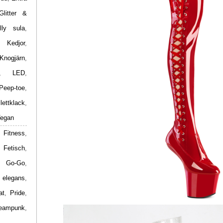
Glitter &
lly sula
,
,
Kedjor
,
Knogjärn
,
,
LED
,
Peep-toe
,
ilettklack
,
egan
 Fitness
,
,
Fetisch
,
,
Go-Go
,
 elegans
,
at
,
Pride
,
eampunk
,