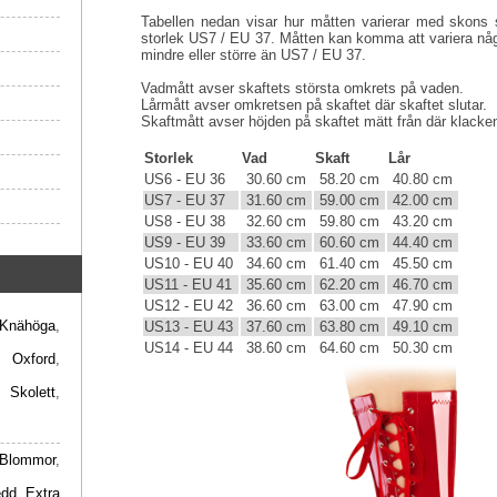
Tabellen nedan visar hur måtten varierar med skons s
storlek US7 / EU 37. Måtten kan komma att variera någ
mindre eller större än US7 / EU 37.
Vadmått avser skaftets största omkrets på vaden.
Lårmått avser omkretsen på skaftet där skaftet slutar.
Skaftmått avser höjden på skaftet mätt från där klacken 
Storlek
Vad
Skaft
Lår
US6 - EU 36
30.60 cm
58.20 cm
40.80 cm
US7 - EU 37
31.60 cm
59.00 cm
42.00 cm
US8 - EU 38
32.60 cm
59.80 cm
43.20 cm
US9 - EU 39
33.60 cm
60.60 cm
44.40 cm
US10 - EU 40
34.60 cm
61.40 cm
45.50 cm
US11 - EU 41
35.60 cm
62.20 cm
46.70 cm
US12 - EU 42
36.60 cm
63.00 cm
47.90 cm
Knähöga
,
US13 - EU 43
37.60 cm
63.80 cm
49.10 cm
US14 - EU 44
38.60 cm
64.60 cm
50.30 cm
,
Oxford
,
,
Skolett
,
Blommor
,
edd
,
Extra