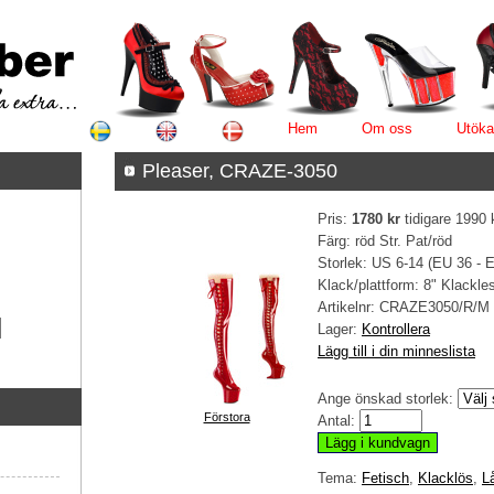
Hem
Om oss
Utöka
Pleaser, CRAZE-3050
Pris:
1780 kr
tidigare 1990 
Färg: röd Str. Pat/röd
Storlek: US 6-14 (EU 36 - 
Klack/plattform: 8" Klackle
Artikelnr:
CRAZE3050/R/M
Lager:
Kontrollera
Lägg till i din minneslista
Ange önskad storlek:
Förstora
Antal:
Tema:
Fetisch
,
Klacklös
,
L