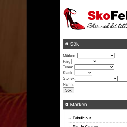
Sök
Märken
:
Färg
Tema
:
Klack
:
Storlek
:
Namn
:
Märken
Fabulicious
Pin Up Couture