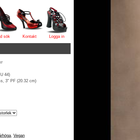
d sök
Kontakt
Logga in
kr
EU 44)
ss, 3" PF (20.32 cm)
århöga
,
Vegan